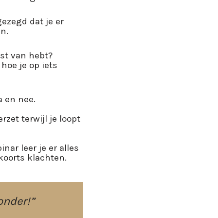
gezegd dat je er
n.
ast van hebt?
hoe je op iets
a en nee.
zet terwijl je loopt
nar leer je er alles
koorts klachten.
onder!”