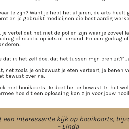
ar te zijn? Want je hebt het al jaren, de arts heeft 
mt en je gebruikt medicijnen die best aardig werke
e vertel dat het niet de pollen zijn waar je zoveel l
edrag of reactie op iets of iemand. En een gedrag of 
anderen.
dat ik het zelf doe, dat het tussen mijn oren zit?’ J
, net zoals je onbewust je eten verteert, je benen ver
iet bewust over na.
ook met hooikoorts. Je doet het onbewust. In het webi
armee hoe dit een oplossing kan zijn voor jouw hooi
 een interessante kijk op hooikoorts, bijz
– Linda