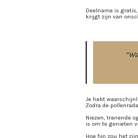
Deelname is gratis,
krijgt zijn van ons
“Wa
Je hebt waarschijnl
Zodra de pollenradar
Niezen, tranende oge
is om te genieten v
Hoe fijn zou het zi