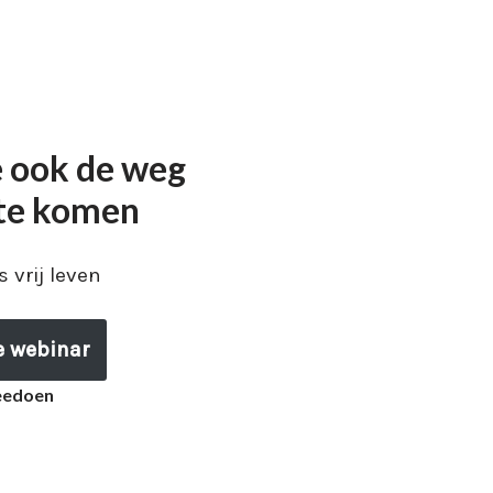
e ook de weg
 te komen
 vrij leven
e webinar
meedoen