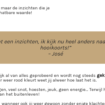
 maar de inzichten die je
chatbare waarde!
t een inzichten, ik kijk nu heel anders na
hooikoorts!”
– José
ijk al van alles geprobeerd en wordt nog steeds
gek
 weer rood kleurt weet jij alweer hoe laat het is.
n, veel snot, hoesten, jeuk, geen energie… Terwijl he
an het buitenleven!
jn wanneer ook jij weer gewoon zonder enige klacht