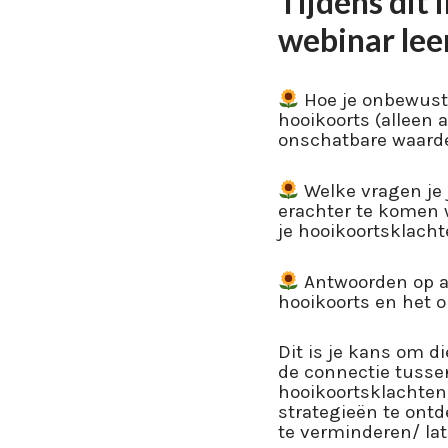
Tijdens dit 
webinar leer
Hoe je onbewuste
hooikoorts (alleen a
onschatbare waarde
Welke vragen je 
erachter te komen w
je hooikoortsklach
Antwoorden op al
hooikoorts en het 
Dit is je kans om di
de connectie tusse
hooikoortsklachten
strategieën te on
te verminderen/ lat