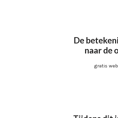
Ga
naar
de
inhoud
De betekeni
naar de 
gratis web