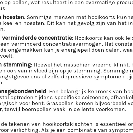
ie op pollen, wat resulteert in een overmatige produ
us.
n hoesten
: Sommige mensen met hooikoorts kunne
 keel en hoesten. Dit kan het gevolg zijn van het 
en.
 verminderde concentratie
: Hooikoorts kan ook lei
 een verminderd concentratievermogen. Het consta
 de ongemakken kan je energiepeil doen dalen, waar
voelt.
in stemming
: Hoewel het misschien vreemd klinkt,
en ook van invloed zijn op je stemming. Sommige
 angstgevoelens of zelfs depressieve symptomen tij
n.
oensgebondenheid
: Een belangrijk kenmerk van hooi
l optreden tijdens specifieke seizoenen, afhankeli
lergisch voor bent. Graspollen komen bijvoorbeeld v
, terwijl boompollen vaak in de lente voorkomen.
de tekenen van hooikoortsklachten is essentieel o
or verlichting. Als je een combinatie van symptome