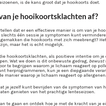
eizoenen, is de kans groot dat je hooikoorts doet.
van je hooikoortsklachten af?
rtellen dat er een effectieve manier is om van je ho
n slechts één sessie je symptomen kunt vermindere
ngemakken die hooikoorts met zich meebrengt? Het
zijn, maar het is echt mogelijk.
ie hooikoortsklachten, als positieve intentie om je
lpen. Wat we doen is dit onbewuste gedrag,
bewust
or te begrijpen waarom je lichaam reageert op poll
unt herprogrammeren, kun je een diepgaande vera
e manier waarop je lichaam reageert op allergenen
at je jezelf kunt bevrijden van de symptomen van h
laten genieten van het prachtige lenteseizoen.
an te gaan en ontdek hoe je met de kracht van je e