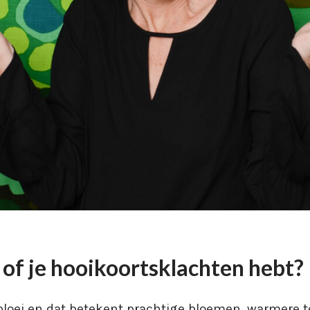
 of je hooikoortsklachten hebt?
e bloei en dat betekent prachtige bloemen, warmere