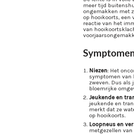
meer tijd buitensh
ongemakken met zic
op hooikoorts, een
reactie van het im
van hooikoortsklach
voorjaarsongemakk
Symptomen 
Niezen
: Het onco
symptomen van hoo
zweven. Dus als j
bloemrijke omgev
Jeukende en tra
jeukende en trane
merkt dat ze wate
op hooikoorts.
Loopneus en ver
metgezellen van h