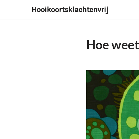
Hooikoortsklachtenvrij
Ga
naar
de
inhoud
Hoe weet 