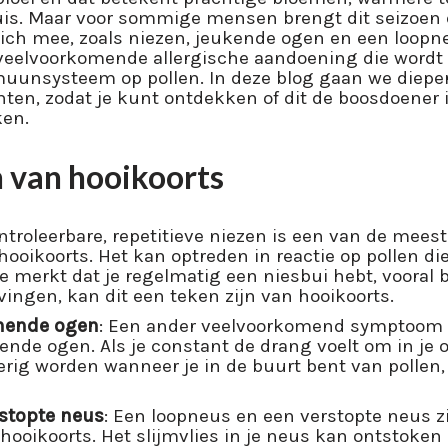
uis. Maar voor sommige mensen brengt dit seizoen 
h mee, zoals niezen, jeukende ogen en een loopne
 veelvoorkomende allergische aandoening die wordt 
muunsysteem op pollen. In deze blog gaan we dieper
ten, zodat je kunt ontdekken of dit de boosdoener 
en.
van hooikoorts
ntroleerbare, repetitieve niezen is een van de mee
ikoorts. Het kan optreden in reactie op pollen die
e merkt dat je regelmatig een niesbui hebt, vooral 
ingen, kan dit een teken zijn van hooikoorts.
nende ogen
: Een ander veelvoorkomend symptoom v
nde ogen. Als je constant de drang voelt om in je 
rig worden wanneer je in de buurt bent van pollen,
stopte neus
: Een loopneus en een verstopte neus z
ooikoorts. Het slijmvlies in je neus kan ontstoken