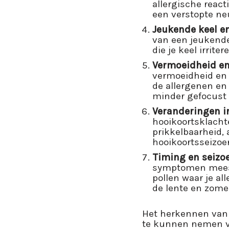
allergische react
een verstopte ne
Jeukende keel e
van een jeukende
die je keel irriter
Vermoeidheid en
vermoeidheid en
de allergenen en
minder gefocust 
Veranderingen 
hooikoortsklacht
prikkelbaarheid,
hooikoortsseizoe
Timing en seiz
symptomen meesta
pollen waar je al
de lente en zomer
Het herkennen van 
te kunnen nemen vo