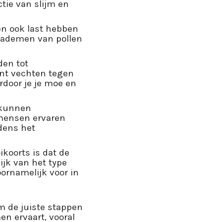
ctie van slijm en
n ook last hebben
inademen van pollen
den tot
nt vechten tegen
door je je moe en
 kunnen
 mensen ervaren
dens het
koorts is dat de
jk van het type
oornamelijk voor in
m de juiste stappen
n ervaart, vooral