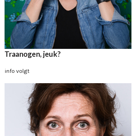
Traanogen, jeuk?
info volgt