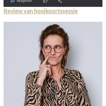
Review van hooikoortssessie