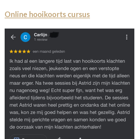
Online hooikoorts cursus