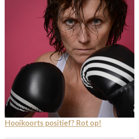
Hooikoorts positief? Rot op!