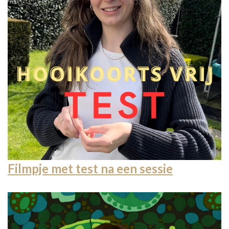
Filmpje met test na een sessie