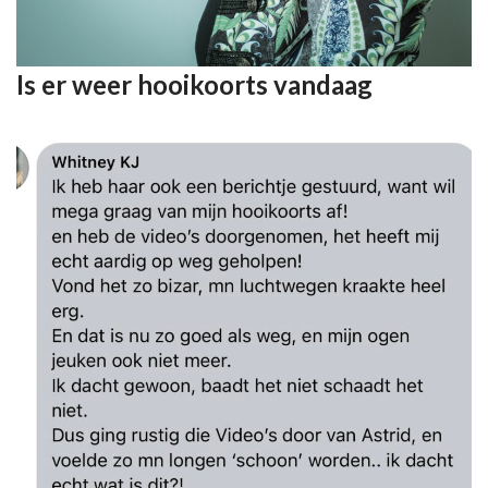
Is er weer hooikoorts vandaag