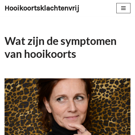
Hooikoortsklachtenvrij
Ga
naar
de
inhoud
Wat zijn de symptomen
van hooikoorts