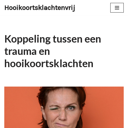
Hooikoortsklachtenvrij
Ga
naar
de
inhoud
Koppeling tussen een
trauma en
hooikoortsklachten