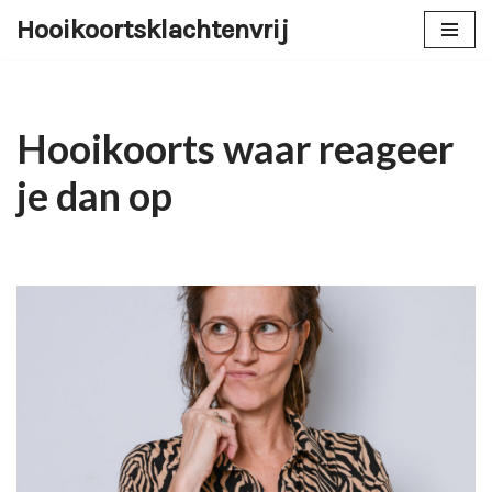
Hooikoortsklachtenvrij
Ga
naar
de
inhoud
Hooikoorts waar reageer
je dan op