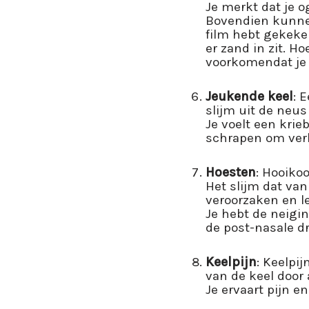
Je merkt dat je o
Bovendien kunnen 
film hebt gekeke
er zand in zit. Ho
voorkomendat je 
Jeukende keel
: 
slijm uit de neus 
Je voelt een krie
schrapen om verli
Hoesten
: Hooiko
Het slijm dat van
veroorzaken en l
Je hebt de neigin
de post-nasale dri
Keelpijn
: Keelpi
van de keel door 
Je ervaart pijn e