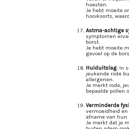
hoesten.
Je hebt moeite o
hooikoorts, waar
Astma-achtige 
symptomen ervar
borst.
Je hebt moeite m
gevoel op de bor
Huiduitslag
: In
jeukende rode bul
allergenen.
Je merkt rode, je
bepaalde pollen o
Verminderde fysi
vermoeidheid en
afname van hun f
Je merkt dat je 
buiten adem raak