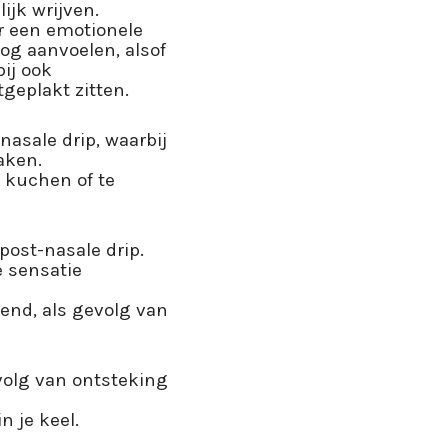
ijk wrijven.
ar een emotionele
og aanvoelen, alsof
bij ook
geplakt zitten.
nasale drip, waarbij
aken.
e kuchen of te
post-nasale drip.
e sensatie
tend, als gevolg van
volg van ontsteking
n je keel.