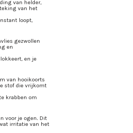
ding van helder,
steking van het
nstant loopt,
mvlies gezwollen
ing en
.
lokkeert, en je
m van hooikoorts
 stof die vrijkomt
f te krabben om
n voor je ogen. Dit
at irritatie van het