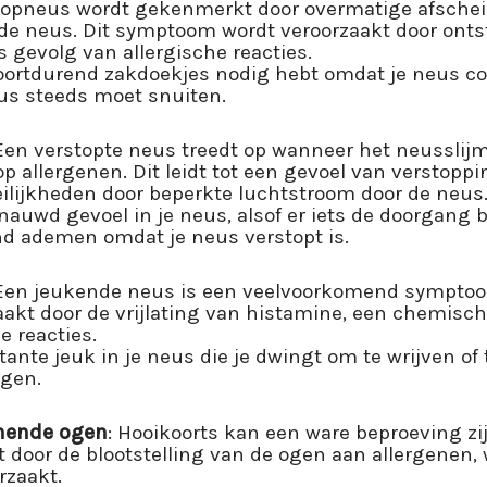
loopneus wordt gekenmerkt door overmatige afschei
t de neus. Dit symptoom wordt veroorzaakt door ont
s gevolg van allergische reacties.
voortdurend zakdoekjes nodig hebt omdat je neus co
eus steeds moet snuiten.
 Een verstopte neus treedt op wanneer het neusslij
 op allergenen. Dit leidt tot een gevoel van verstopp
ijkheden door beperkte luchtstroom door de neus
nauwd gevoel in je neus, alsof er iets de doorgang b
d ademen omdat je neus verstopt is.
 Een jeukende neus is een veelvoorkomend symptoo
akt door de vrijlating van histamine, een chemische
e reacties.
tante jeuk in je neus die je dwingt om te wrijven o
jgen.
nende ogen
: Hooikoorts kan een ware beproeving zij
 door de blootstelling van de ogen aan allergenen, w
rzaakt.