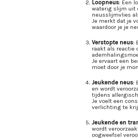
Loopneus
: Een 
waterig slijm ui
neusslijmvlies al
Je merkt dat je 
waardoor je je n
Verstopte neus
:
raakt als reactie
ademhalingsmoeil
Je ervaart een be
moet door je mon
Jeukende neus
:
en wordt veroorza
tijdens allergisch
Je voelt een cons
verlichting te kri
Jeukende en tra
wordt veroorzaakt
oogweefsel veroo