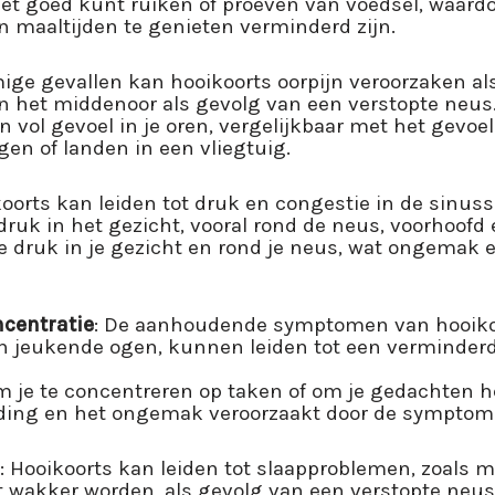
iet goed kunt ruiken of proeven van voedsel, waardo
maaltijden te genieten verminderd zijn.
ige gevallen kan hooikoorts oorpijn veroorzaken al
in het middenoor als gevolg van een verstopte neus
en vol gevoel in je oren, vergelijkbaar met het gevoel
jgen of landen in een vliegtuig.
koorts kan leiden tot druk en congestie in de sinuss
 druk in het gezicht, vooral rond de neus, voorhoofd
re druk in je gezicht en rond je neus, wat ongemak 
centratie
: De aanhoudende symptomen van hooikoo
n jeukende ogen, kunnen leiden tot een verminderd
m je te concentreren op taken of om je gedachten h
iding en het ongemak veroorzaakt door de symptom
: Hooikoorts kan leiden tot slaapproblemen, zoals mo
nt wakker worden, als gevolg van een verstopte neus