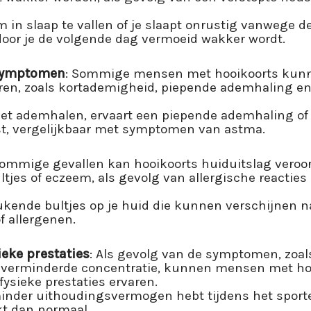
m in slaap te vallen of je slaapt onrustig vanwege
door je de volgende dag vermoeid wakker wordt.
symptomen
: Sommige mensen met hooikoorts kun
en, zoals kortademigheid, piepende ademhaling e
et ademhalen, ervaart een piepende ademhaling of
st, vergelijkbaar met symptomen van astma.
 sommige gevallen kan hooikoorts huiduitslag veroor
tjes of eczeem, als gevolg van allergische reacties
ukende bultjes op je huid die kunnen verschijnen na
f allergenen.
eke prestaties
: Als gevolg van de symptomen, zoa
 verminderde concentratie, kunnen mensen met ho
ysieke prestaties ervaren.
minder uithoudingsvermogen hebt tijdens het sporten
t dan normaal.