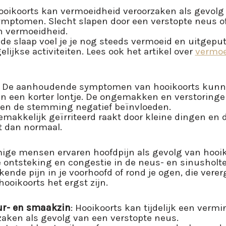
Hooikoorts kan vermoeidheid veroorzaken als gevolg
symptomen. Slecht slapen door een verstopte neus o
n vermoeidheid.
e slaap voel je je nog steeds vermoeid en uitgeput
elijkse activiteiten. Lees ook het artikel over
vermoe
: De aanhoudende symptomen van hooikoorts kunne
en een korter lontje. De ongemakken en verstoringe
nen de stemming negatief beïnvloeden.
emakkelijk geïrriteerd raakt door kleine dingen en da
t dan normaal.
ige mensen ervaren hoofdpijn als gevolg van hooiko
e ontsteking en congestie in de neus- en sinusholte
kende pijn in je voorhoofd of rond je ogen, die vere
oikoorts het ergst zijn.
r- en smaakzin
: Hooikoorts kan tijdelijk een verm
aken als gevolg van een verstopte neus.