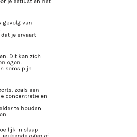
or je eetlust en het
s gevolg van
.
 dat je ervaart
en. Dit kan zich
 en ogen.
en soms pijn
rts, zoals een
e concentratie en
elder te houden
en.
eilijk in slaap
, jeukende ogen of