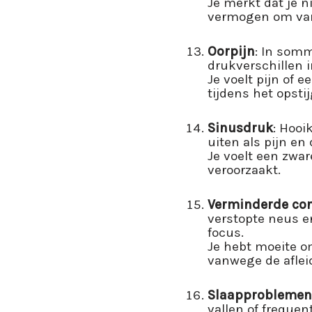
Je merkt dat je n
vermogen om van 
Oorpijn
: In somm
drukverschillen 
Je voelt pijn of e
tijdens het opsti
Sinusdruk
: Hooi
uiten als pijn en
Je voelt een zwa
veroorzaakt.
Verminderde con
verstopte neus e
focus.
Je hebt moeite o
vanwege de afle
Slaapproblemen
vallen of freque