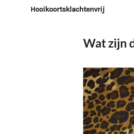
Hooikoortsklachtenvrij
Ga
naar
de
inhoud
Wat zijn