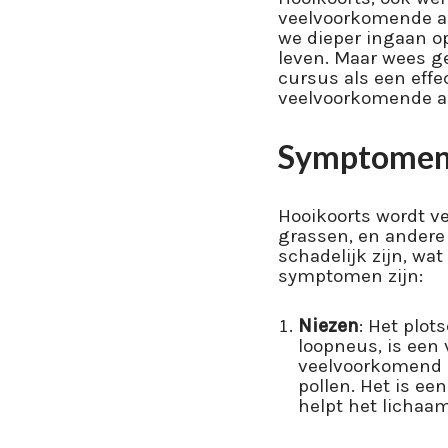
veelvoorkomende aan
we dieper ingaan o
leven. Maar wees ge
cursus als een eff
veelvoorkomende all
Symptomen 
Hooikoorts wordt ve
grassen, en andere
schadelijk zijn, w
symptomen zijn:
Niezen
: Het plot
loopneus, is een
veelvoorkomend s
pollen. Het is ee
helpt het lichaa