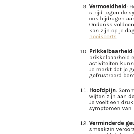
Vermoeidheid
: 
strijd tegen de 
ook bijdragen aa
Ondanks voldoend
kan zijn op je dag
hooikoorts
Prikkelbaarheid
prikkelbaarheid 
activiteiten kun
Je merkt dat je g
gefrustreerd ben
Hoofdpijn
: Somm
wijten zijn aan d
Je voelt een druk
symptomen van ho
Verminderde geu
smaakzin veroorz