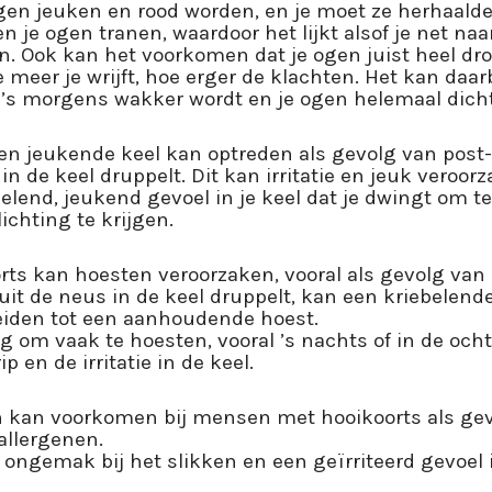
gen jeuken en rood worden, en je moet ze herhaaldel
je ogen tranen, waardoor het lijkt alsof je net na
n. Ook kan het voorkomen dat je ogen juist heel dro
e meer je wrijft, hoe erger de klachten. Het kan daar
’s morgens wakker wordt en je ogen helemaal dicht
Een jeukende keel kan optreden als gevolg van post-
in de keel druppelt. Dit kan irritatie en jeuk veroorz
belend, jeukend gevoel in je keel dat je dwingt om t
chting te krijgen.
orts kan hoesten veroorzaken, vooral als gevolg van 
uit de neus in de keel druppelt, kan een kriebelend
eiden tot een aanhoudende hoest.
g om vaak te hoesten, vooral ’s nachts of in de och
p en de irritatie in de keel.
jn kan voorkomen bij mensen met hooikoorts als ge
allergenen.
n ongemak bij het slikken en een geïrriteerd gevoel i