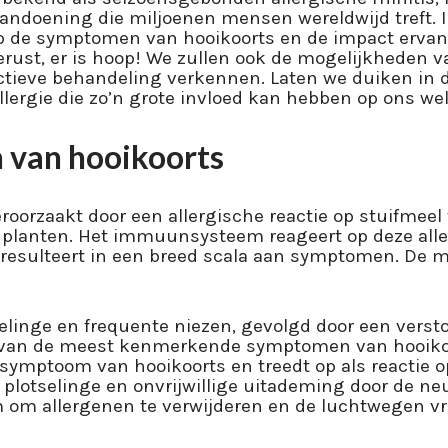
doening die miljoenen mensen wereldwijd treft. In 
p de symptomen van hooikoorts en de impact ervan 
rust, er is hoop! We zullen ook de mogelijkheden v
ectieve behandeling verkennen. Laten we duiken in 
ergie die zo’n grote invloed kan hebben op ons wel
van hooikoorts
roorzaakt door een allergische reactie op stuifmee
 planten. Het immuunsysteem reageert op deze alle
at resulteert in een breed scala aan symptomen. De
selinge en frequente niezen, gevolgd door een versto
 van de meest kenmerkende symptomen van hooikoo
ymptoom van hooikoorts en treedt op als reactie o
n plotselinge en onvrijwillige uitademing door de n
m om allergenen te verwijderen en de luchtwegen vr