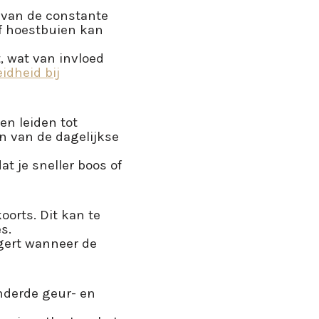
 van de constante
f hoestbuien kan
, wat van invloed
idheid bij
n leiden tot
n van de dagelijkse
t je sneller boos of
orts. Dit kan te
s.
rgert wanneer de
inderde geur- en